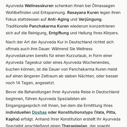
Ayurveda
Wellnesskuren
schenken Ihnen bei Ölmassagen
Wohlbefinden und Entspannung.
Rasayana Kuren
legen ihren
Fokus stattdessen auf
Anti-Aging
und
Verjüngung
.
Traditionelle
Panchakarma Kuren
wiederum konzentrieren
sich auf die Reinigung,
Entgiftung
und Heilung Ihres Körpers.
Nach der Art der Ayurveda Kur in Deutschland richtet sich
oftmals auch ihre Dauer. Während Sie Wellness
Ayurvedakuren bereits für einen Kurzurlaub, in Form einer
Ayurveda Tageskur oder eines Ayurveda Wochenendes,
buchen können, ist die Dauer von Panchakarma Kuren meist
auf einen längeren Zeitraum ab sieben Nächten, oder besser
noch 14 Tagen, angesetzt.
Bevor die Behandlungen Ihrer Ayurveda Reise in Deutschland
beginnen, führen Ayurveda Spezialisten ein
Eingangsgespräch mit Ihnen, bei dem die Ermittlung Ihres
individuellen
Doshas
oder Konstitutionstyps (Vata, Pitta,
Kapha)
erfolgt. Anhand Ihrer Konstitution erstellt Ihr Ayurveda
Spezialist anschließend einen
Therapieplan
, der sowohl