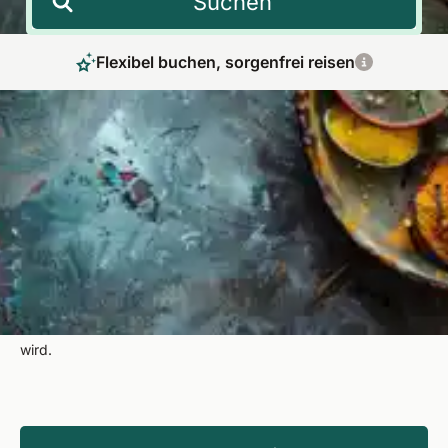
Suchen
Flexibel buchen, sorgenfrei reisen
Authentische Ayurveda Kuren in Deutschland
– Regeneration in zertifizierten Hotels
Fernöstliche Heilkraft ganz nah: Unsere maßgeschneiderten
Ayurveda Kuren in Deutschland vereinen traditionelle
Anwendungen mit fachkundiger Betreuung. Fit Reisen
begleitet Sie mit über 50 Jahren Erfahrung, damit Ihr
Ayurveda Urlaub zu einer rundum regenerierenden Auszeit
wird.