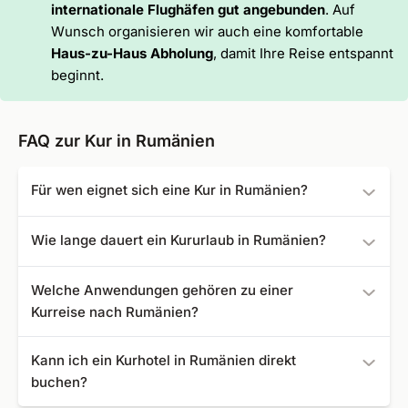
internationale Flughäfen gut angebunden
. Auf
Wunsch organisieren wir auch eine komfortable
Haus-zu-Haus Abholung
, damit Ihre Reise entspannt
beginnt.
FAQ zur Kur in Rumänien
Für wen eignet sich eine Kur in Rumänien?
Eine Kur in Rumänien eignet sich für Gäste, die ihre
Wie lange dauert ein Kururlaub in Rumänien?
Gesundheit stärken oder gezielte Therapien bei
bestimmten Erkrankungen nutzen möchten. Besonders
Ein klassischer Kururlaub in Rumänien dauert meist zwei
Welche Anwendungen gehören zu einer
Senioren oder Erholungssuchende profitieren von den
bis drei Wochen. In dieser Zeit können Anwendungen,
Kurreise nach Rumänien?
natürlichen Heilmitteln der Region.
Therapien und Erholung optimal wirken.
Typische Anwendungen sind Massagen, Inhalationen,
Kann ich ein Kurhotel in Rumänien direkt
Bäder, Heilschlammbehandlungen oder Trinkkuren mit
buchen?
mineralhaltigem Wasser. Diese Therapien unterstützen