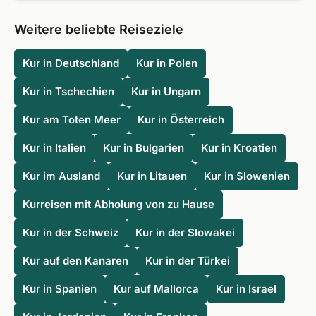
Regeneration und Wohlbefinden.
Ja, über Fit Reisen können Sie zahlreiche Angebote für
Kurreisen und Hotels in Rumänien bequem online buchen
Weitere beliebte Reiseziele
und aus verschiedenen Gesundheitsprogrammen wählen.
Kur in Deutschland
Kur in Polen
Kur in Tschechien
Kur in Ungarn
Kur am Toten Meer
Kur in Österreich
Kur in Italien
Kur in Bulgarien
Kur in Kroatien
Kur im Ausland
Kur in Litauen
Kur in Slowenien
Kurreisen mit Abholung von zu Hause
Kur in der Schweiz
Kur in der Slowakei
Kur auf den Kanaren
Kur in der Türkei
Kur in Spanien
Kur auf Mallorca
Kur in Israel