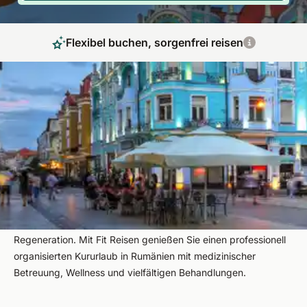
Flexibel buchen, sorgenfrei reisen
Kur in Rumänien – Heilkur, Kururlaub und
natürliche Entspannung
Eine Kur in Rumänien verbindet traditionsreiche Heilbäder,
natürliche Thermalquellen und moderne Gesundheitsangebote
zu einem wirkungsvollen Gesundheitsurlaub. Zwischen
Bergen, Meer und historischen Kurorten finden Sie ideale
Voraussetzungen für Heilkur, Entspannung und nachhaltige
Regeneration. Mit Fit Reisen genießen Sie einen professionell
organisierten Kururlaub in Rumänien mit medizinischer
Betreuung, Wellness und vielfältigen Behandlungen.