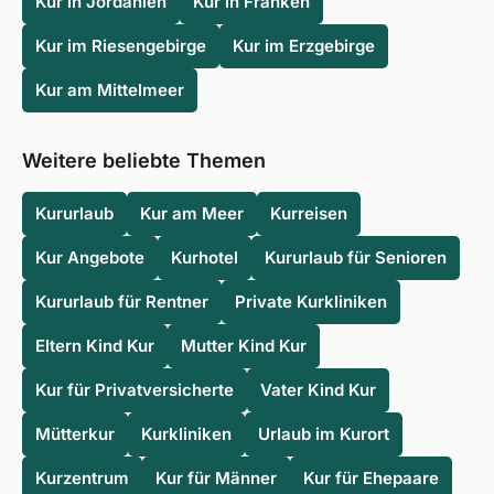
Kur in Jordanien
Kur in Franken
Kur im Riesengebirge
Kur im Erzgebirge
Kur am Mittelmeer
Weitere beliebte Themen
Kururlaub
Kur am Meer
Kurreisen
Kur Angebote
Kurhotel
Kururlaub für Senioren
Kururlaub für Rentner
Private Kurkliniken
Eltern Kind Kur
Mutter Kind Kur
Kur für Privatversicherte
Vater Kind Kur
Mütterkur
Kurkliniken
Urlaub im Kurort
Kurzentrum
Kur für Männer
Kur für Ehepaare