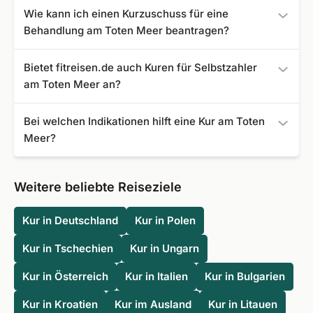
Die beste Reisezeit liegt zwischen Juni und August, da es
Wie kann ich einen Kurzuschuss für eine
Jordanien zu bleiben.
in dieser Zeit am Toten Meer kaum regnet und die
Behandlung am Toten Meer beantragen?
Temperaturen angenehm warm sind, was für die
Klimabehandlung zahlreicher Krankheiten wichtig ist.
Gehen Sie am besten zum Arzt und bitten Sie ihn um
Bietet fitreisen.de auch Kuren für Selbstzahler
Feststellung Ihrer Kurfähigkeit. Danach können Sie bei der
am Toten Meer an?
Krankenkasse Ihre Kur bzw. Beihilfe zu dieser
beantragen. Das Formular für den Antrag lassen Sie
Ja. Eine private Kur können Sie ohne weiteres bei uns
Bei welchen Indikationen hilft eine Kur am Toten
anschließend am besten vom Arzt ausfüllen.
buchen.
Meer?
Eine Kur am Toten Meer wird insbesondere bei
Erkrankungen der Haut, des Bewegungsapparates und
Weitere beliebte Reiseziele
der inneren Organe empfohlen. Dazu gehören u.a. die
Indikationen Neurodermitis, Psoriasis (Schuppenflechte),
Kur in Deutschland
Kur in Polen
Vitiligo
, Rheuma, Sklerodermie und Asthma.
Kur in Tschechien
Kur in Ungarn
Kur in Österreich
Kur in Italien
Kur in Bulgarien
Kur in Kroatien
Kur im Ausland
Kur in Litauen