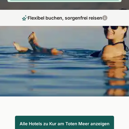
Flexibel buchen, sorgenfrei reisen
Erholung durch die Heilkraft des Toten Meeres
Bei einer Kur am Toten Meer mit Fit Reisen erleben Sie die
heilsame Wirkung des Klimas wie an kaum einem anderen Ort.
Vor allem bei Haut- und Gelenkbeschwerden profitieren Sie
von der salzhaltigen Luft, heilendem Wasser und wärmenden
Sonne. Alternativ legen Sie in einem Wellness Kur Urlaub den
Fokus auf Entspannung.
Alle Hotels zu Kur am Toten Meer anzeigen