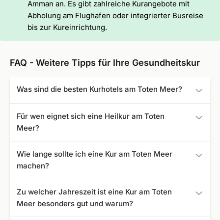
Amman an. Es gibt zahlreiche Kurangebote mit
Abholung am Flughafen oder integrierter Busreise
bis zur Kureinrichtung.
FAQ - Weitere Tipps für Ihre Gesundheitskur
Was sind die besten Kurhotels am Toten Meer?
Die folgenden Kurhotels und Kurkliniken sind bei uns am
Für wen eignet sich eine Heilkur am Toten
besten bewertet:
Meer?
Dead Sea Spa Hotel Jordan
- Bewertung: 4,4
Ein Kuraufenthalt an diesem Ort eignet sich insbesondere
Wie lange sollte ich eine Kur am Toten Meer
für Patienten jeden Alters mit chronischen Haut-, Gelenk-
machen?
oder Atemwegserkrankungen. Auch schwangere Frauen,
Familien mit Kindern und Senioren buchen ihren
Kururlaub
Je nach Schwere der Gesundheitsprobleme kann eine Kur
Zu welcher Jahreszeit ist eine Kur am Toten
immer wieder gerne am Toten Meer.
am Wochenende erfolgen oder es können mehrwöchige
Meer besonders gut und warum?
Aufenthalte sinnvoll sein. Aufgrund der längeren Anreise
empfehlen wir, mindestens 1-2 Wochen in Israel oder