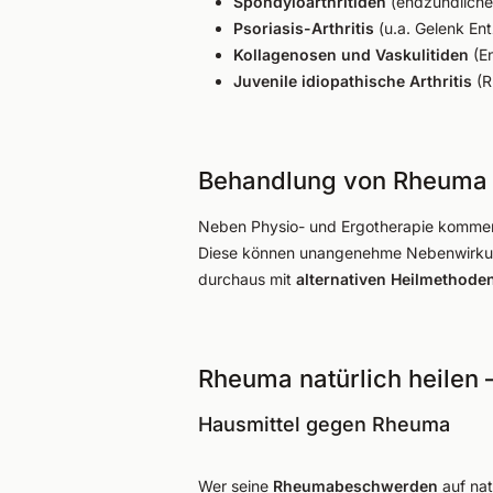
Spondyloarthritiden
(endzündliche
Psoriasis-Arthritis
(u.a. Gelenk En
Kollagenosen und Vaskulitiden
(E
Juvenile idiopathische Arthritis
(R
Behandlung von Rheuma
Neben Physio- und Ergotherapie kommen,
Diese können unangenehme Nebenwirkunge
durchaus mit
alternativen Heilmethode
Rheuma natürlich heilen 
Hausmittel gegen Rheuma
Wer seine
Rheumabeschwerden
auf nat