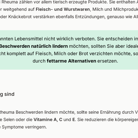
 Rheuma zählen vor allem tierisch erzeugte Produkte. Sie enthalten
er weitgehend auf
Fleisch- und
Wurstwaren
, Milch und Milchproduk
der Knäckebrot verstärken ebenfalls Entzündungen, genauso wie Alk
annten Lebensmittel nicht wirklich verboten. Sie entscheiden i
eschwerden natürlich lindern
möchten, sollten Sie aber ideal
cht komplett auf Fleisch, Milch oder Brot verzichten möchte, s
durch
fettarme Alternativen
ersetzen.
g sind
heuma Beschwerden lindern möchte, sollte seine Ernährung durch 
ie Selen oder die
Vitamine A, C
und
E
. Sie reduzieren die körpereig
e Symptome verringern.