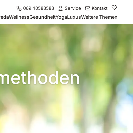
069 40588588
Service
Kontakt
veda
Wellness
Gesundheit
Yoga
Luxus
Weitere Themen
smethoden