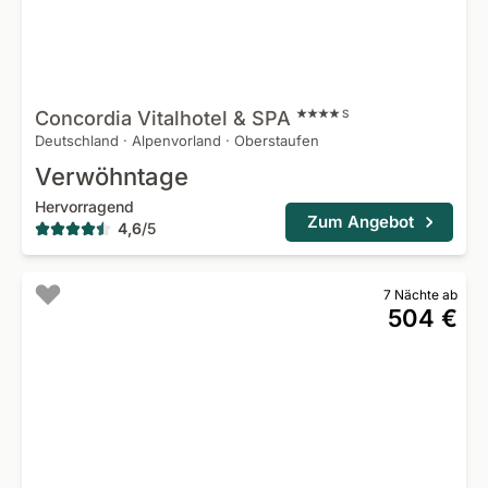
Concordia Vitalhotel &
SPA
S
Deutschland
·
Alpenvorland
·
Oberstaufen
Verwöhntage
Hervorragend
Zum Angebot
4,6
/
5
7 Nächte ab
504 €