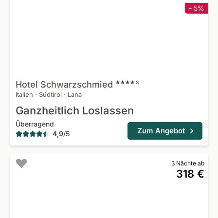
- 5%
Hotel
Schwarzschmied
S
Italien
·
Südtirol
·
Lana
Ganzheitlich Loslassen
Überragend
Zum Angebot
4,9
/
5
3 Nächte ab
318 €