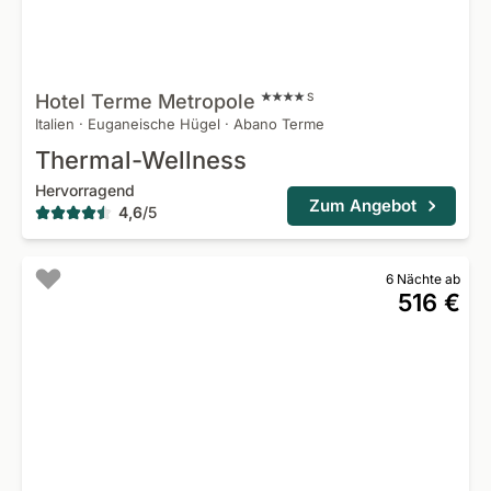
Hotel Terme
Metropole
S
Italien
·
Euganeische Hügel
·
Abano Terme
Thermal-Wellness
Hervorragend
Zum Angebot
4,6
/
5
6 Nächte ab
516 €