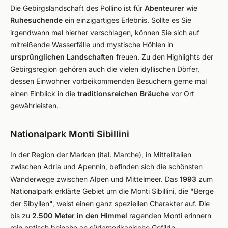
Die Gebirgslandschaft des Pollino ist für
Abenteurer
wie
Ruhesuchende
ein einzigartiges Erlebnis. Sollte es Sie
irgendwann mal hierher verschlagen, können Sie sich auf
mitreißende Wasserfälle und mystische Höhlen in
ursprünglichen Landschaften
freuen. Zu den Highlights der
Gebirgsregion gehören auch die vielen idyllischen Dörfer,
dessen Einwohner vorbeikommenden Besuchern gerne mal
einen Einblick in die
traditionsreichen Bräuche
vor Ort
gewährleisten.
Nationalpark Monti Sibillini
In der Region der Marken (ital. Marche), in Mittelitalien
zwischen Adria und Apennin, befinden sich die schönsten
Wanderwege zwischen Alpen und Mittelmeer. Das
1993
zum
Nationalpark erklärte Gebiet um die Monti Sibillini, die "Berge
der Sibyllen", weist einen ganz speziellen Charakter auf. Die
bis zu
2.500 Meter in den Himmel
ragenden Monti erinnern
rein optisch beinahe an südamerikanische Gefilde.