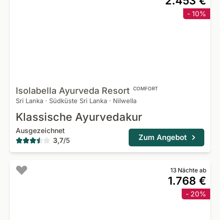
2.453 €
- 10%
Isolabella Ayurveda
Resort
COMFORT
Sri Lanka
·
Südküste Sri Lanka
·
Nilwella
Klassische Ayurvedakur
Ausgezeichnet
Zum Angebot
3,7
/
5
13 Nächte ab
1.768 €
- 20%