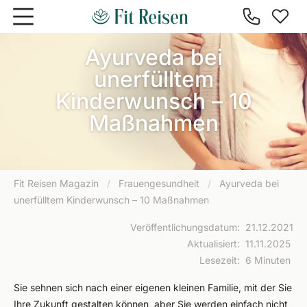
Zum Hauptinhalt springen
Ayurveda bei
unerfülltem
Kinderwunsch – 10
Maßnahmen
Fit Reisen Magazin
/
Frauengesundheit
/
Ayurveda bei
unerfülltem Kinderwunsch – 10 Maßnahmen
Veröffentlichungsdatum
:
21.12.2021
Aktualisiert
:
11.11.2025
Lesezeit
:
6 Minuten
Sie sehnen sich nach einer eigenen kleinen Familie, mit der Sie
Ihre Zukunft gestalten können, aber Sie werden einfach nicht