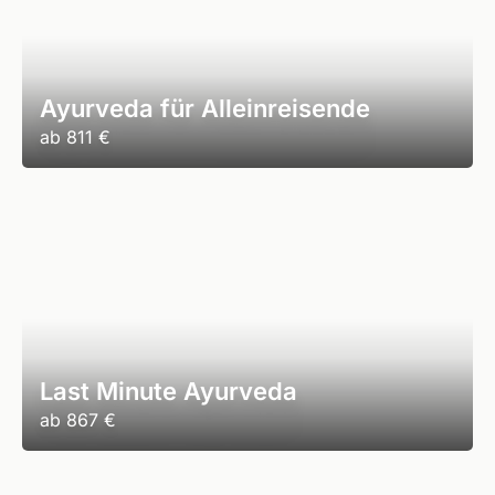
Ayurveda für Alleinreisende
ab
811 €
Last Minute Ayurveda
ab
867 €