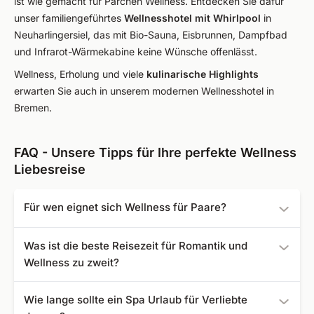
ist wie gemacht für Pärchen Wellness. Entdecken Sie dafür
unser familiengeführtes
Wellnesshotel mit Whirlpool
in
Neuharlingersiel, das mit Bio-Sauna, Eisbrunnen, Dampfbad
und Infrarot-Wärmekabine keine Wünsche offenlässt.
Wellness, Erholung und viele
kulinarische Highlights
erwarten Sie auch in unserem modernen Wellnesshotel in
Bremen.
FAQ - Unsere Tipps für Ihre perfekte Wellness
Liebesreise
Für wen eignet sich Wellness für Paare?
Ein romantischer Wellness Urlaub für zwei eignet sich für
Was ist die beste Reisezeit für Romantik und
alle Paare, die für eine Weile den Alltag hinter sich lassen
Wellness zu zweit?
und gemeinsam neue Erlebnisse schaffen möchten.
Unsere Programme sind sehr vielfältig, weshalb für jeden
Je nach Region, in die Sie reisen, hat jede Jahreszeit Ihre
Wie lange sollte ein Spa Urlaub für Verliebte
Verliebten gewiss das richtige Angebot dabei ist, auch
Vorzüge: Während die Landschaften im Schwarzwald im