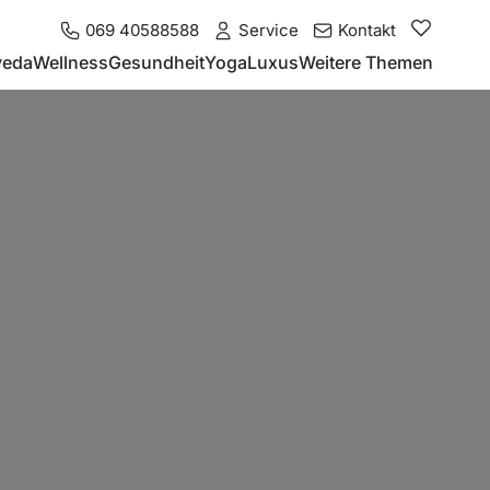
069 40588588
Service
Kontakt
veda
Wellness
Gesundheit
Yoga
Luxus
Weitere Themen