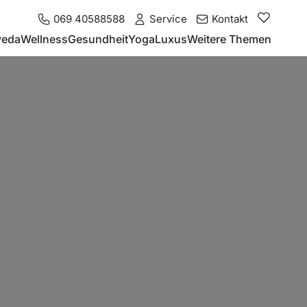
069 40588588
Service
Kontakt
veda
Wellness
Gesundheit
Yoga
Luxus
Weitere Themen