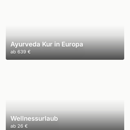
Ayurveda Kur in Europa
ab
639 €
Wellnessurlaub
ab
26 €