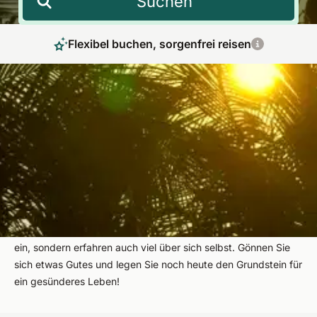
Suchen
Flexibel buchen, sorgenfrei reisen
Lüften Sie das Geheimnis von Gesundheit &
Entspannung
Wir nehmen Sie mit auf eine Reise zu mehr Wohlbefinden und
Gesundheit! Entdecken Sie unsere vielfältige Auswahl aus
über 5.000 Angeboten in 50 Ländern, die gewiss für jedes
Bedürfnis das passende Programm bereithält. Dabei tauchen
Sie nicht nur in sinnliche Wohlfühlwelten und fremde Kulturen
ein, sondern erfahren auch viel über sich selbst. Gönnen Sie
sich etwas Gutes und legen Sie noch heute den Grundstein für
ein gesünderes Leben!