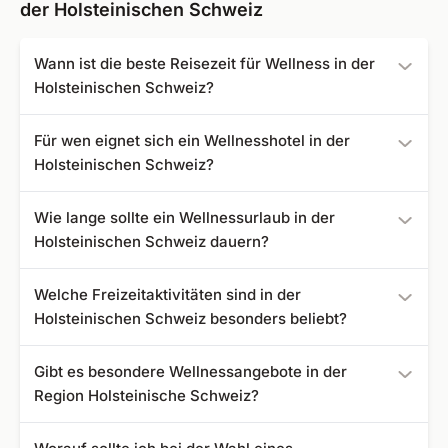
der Holsteinischen Schweiz
Wann ist die beste Reisezeit für Wellness in der
Holsteinischen Schweiz?
Die Region eignet sich ganzjährig für eine Wellnessreise.
Für wen eignet sich ein Wellnesshotel in der
Im Sommer locken Seen und Ostsee, während die
Holsteinischen Schweiz?
kühleren Monate perfekte Bedingungen für Spa-, Sauna-
und Thermenbesuche bieten.
Die Angebote richten sich an Paare, Alleinreisende,
Wie lange sollte ein Wellnessurlaub in der
Freundesgruppen sowie Erholungssuchende jeden Alters.
Holsteinischen Schweiz dauern?
Auch aktive Gäste finden zahlreiche
Freizeitmöglichkeiten.
Bereits ein Wellnesswochenende mit zwei bis drei
Welche Freizeitaktivitäten sind in der
Nächten sorgt für spürbare Entspannung. Für nachhaltige
Holsteinischen Schweiz besonders beliebt?
Erholung empfehlen wir Aufenthalte von vier bis sieben
Tagen.
Zu den beliebtesten Aktivitäten zählen Fahrradtouren,
Gibt es besondere Wellnessangebote in der
Nordic Walking, Golf, Stand-Up-Paddling, Wassersport
Region Holsteinische Schweiz?
sowie Spaziergänge entlang der Ostseeküste.
Ja, viele Häuser bieten umfangreiche Wellnesspakete mit