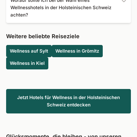
Worauf sollte ich bei der Wahl eines
Massagen, Beautyanwendungen, Saunagängen und
Wellnesshotels in der Holsteinischen Schweiz
Anwendungen mit Meersalz an.
achten?
Achten Sie auf die Ausstattung des Wellnessbereichs, die
angebotenen Anwendungen, die Lage sowie passende
Weitere beliebte Reiseziele
Verpflegungsoptionen für Ihren persönlichen
Erholungsurlaub.
Wellness auf Sylt
Wellness in Grömitz
Wellness in Kiel
Jetzt Hotels für Wellness in der Holsteinischen
Schweiz entdecken
Glücksmomente, die bleiben - von unseren