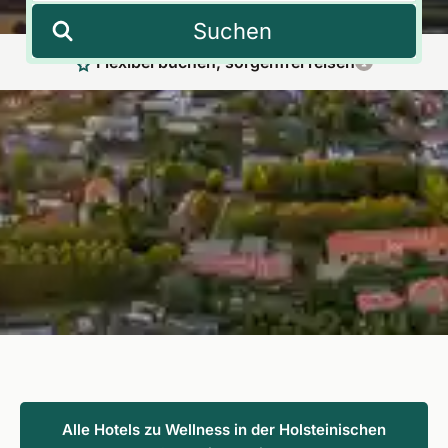
Suchen
Flexibel buchen, sorgenfrei reisen
Wellness in der Holsteinischen Schweiz –
Auszeit zwischen Seen, Natur und Ostsee
Sanfte Hügel, glasklare Seen und idyllische Wälder schaffen
die ideale Kulisse für Wellness in der Holsteinischen Schweiz.
Lassen Sie sich in hochwertigen Wellnesshotels verwöhnen
und entdecken Sie mit Fit Reisen handverlesene Angebote für
Ihre persönliche Wohlfühlauszeit.
Alle Hotels zu Wellness in der Holsteinischen