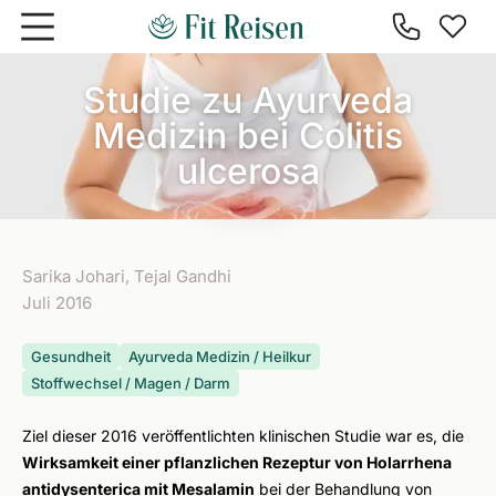
Zum Hauptinhalt springen
Studie zu Ayurveda
Medizin bei Colitis
ulcerosa
Sarika Johari, Tejal Gandhi
Juli 2016
Gesundheit
Ayurveda Medizin / Heilkur
Stoffwechsel / Magen / Darm
Ziel dieser 2016 veröffentlichten klinischen Studie war es, die
Wirksamkeit einer pflanzlichen Rezeptur von
Holarrhena
antidysenterica
mit Mesalamin
bei der Behandlung von