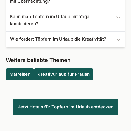
mit Übernachtung?
Teilnehmer erhalten fachkundige Anleitung, Material wie
Kann man Töpfern im Urlaub mit Yoga
Ton und Glasuren sowie eine passende Unterkunft, die
kombinieren?
Erholung und kreatives Arbeiten miteinander verbindet.
Ja, viele Angebote verbinden Töpferkurse mit Yoga,
Wie fördert Töpfern im Urlaub die Kreativität?
Meditation oder Wellness und schaffen so einen
ganzheitlichen Kreativurlaub.
Durch das bewusste Arbeiten mit den Händen, klare
Abläufe und kreative Freiheit wird die Kreativität gezielt
Weitere beliebte Themen
angeregt. Viele Gäste empfinden die Kurse als
inspirierenden Prozess, der neue Ideen entstehen lässt
Malreisen
Kreativurlaub für Frauen
und nachhaltig entspannt.
Jetzt Hotels für Töpfern im Urlaub entdecken