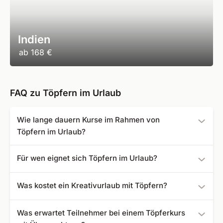
Indien
ab
168 €
FAQ zu Töpfern im Urlaub
Wie lange dauern Kurse im Rahmen von
Töpfern im Urlaub?
Die meisten Kurse erstrecken sich über mehrere Tage. So
Für wen eignet sich Töpfern im Urlaub?
haben Teilnehmer genügend Zeit, Techniken zu erlernen
und eigene Werke aus Ton oder Keramik zu gestalten.
Töpfern im Urlaub eignet sich besonders für Anfänger,
Was kostet ein Kreativurlaub mit Töpfern?
kreative Einsteiger und alle, die in kleinen Gruppen mit
persönlicher Anleitung arbeiten möchten. Auch erfahrene
Bei uns finden Sie Angebote für Ihren ganz persönlichen
Was erwartet Teilnehmer bei einem Töpferkurs
Teilnehmer profitieren von neuen Impulsen.
Kreativurlaub zum Töpfern bereits ab 106 €.