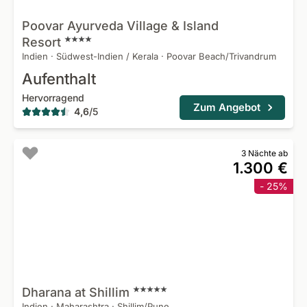
Poovar Ayurveda Village & Island
Resort
Indien
·
Südwest-Indien / Kerala
·
Poovar Beach/Trivandrum
Aufenthalt
Hervorragend
Zum Angebot
4,6
/
5
3 Nächte ab
1.300 €
- 25%
Dharana at
Shillim
Indien
·
Maharashtra
·
Shillim/Pune