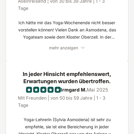
Alleinreisend | von 30 bis 39 Jahre | 1 - 3
Tage
Ich hätte mir das Yoga-Wochenende nicht besser
vorstellen können! Vielen Dank an Asmodena, das
Yogateam sowie dem Kloster Oberzell. In der
tollen Atmosphäre des Klosters konnte ich wirklich
mehr anzeigen
entspannen und zur Ruhe kommen. Das
Programm war abwechslungsreich und man
merkt wieviel Leidenschaft, Wissen und Herz
dahintersteckt. Asmodena strahlt eine ganz
In jeder Hinsicht empfehlenswert,
wundervolle Wärme aus und überzeugt
Erwartungen wurden übertroffen.
gleichzeitig mit breitem Wissen.
Irmgard M.
Mai 2025
Mit Freunden | von 50 bis 59 Jahre | 1 - 3
Tage
Yoga-Lehrerin (Sylvia Asmodena) ist sehr zu
empfehle, sie ist eine Bereicherung in jeder
Hinsicht. Kloster Oberzell war von der Anlage und