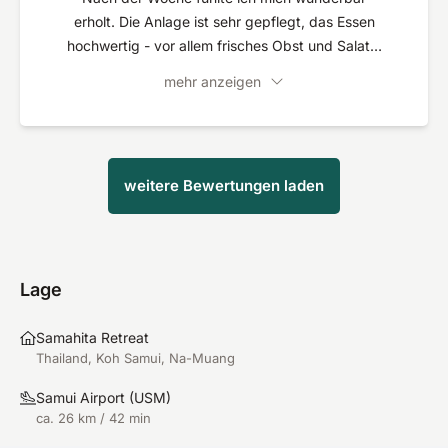
erholt. Die Anlage ist sehr gepflegt, das Essen
hochwertig - vor allem frisches Obst und Salate,
hervorragend von der Qualität. Man kann die Zeit
mehr anzeigen
für sich genießen, aber findet auch leicht
Anschluss. Der Yoga Unterricht war gut angeleitet
und auch für Gelegenheits yogis gut zu verfolgen.
weitere Bewertungen laden
Lage
Samahita Retreat
Thailand, Koh Samui, Na-Muang
Samui Airport
(
USM
)
ca. 26 km / 42 min