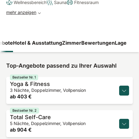
Wellnessbereich
Sauna
Fitnessraum
mehr anzeigen
ebote
Hotel & Ausstattung
Zimmer
Bewertungen
Lage
Top-Angebote passend zu Ihrer Auswahl
Bestseller Nr. 1
Yoga & Fitness
3 Nächte, Doppelzimmer, Vollpension
ab
403 €
Bestseller Nr. 2
Total Self-Care
5 Nächte, Doppelzimmer, Vollpension
ab
904 €