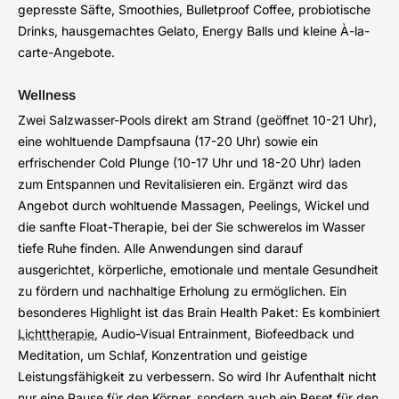
gepresste Säfte, Smoothies, Bulletproof Coffee, probiotische
Drinks, hausgemachtes Gelato, Energy Balls und kleine À-la-
carte-Angebote.
Wellness
Zwei Salzwasser-Pools direkt am Strand (geöffnet 10-21 Uhr),
eine wohltuende Dampfsauna (17-20 Uhr) sowie ein
erfrischender Cold Plunge (10-17 Uhr und 18-20 Uhr) laden
zum Entspannen und Revitalisieren ein. Ergänzt wird das
Angebot durch wohltuende Massagen, Peelings, Wickel und
die sanfte Float-Therapie, bei der Sie schwerelos im Wasser
tiefe Ruhe finden. Alle Anwendungen sind darauf
ausgerichtet, körperliche, emotionale und mentale Gesundheit
zu fördern und nachhaltige Erholung zu ermöglichen. Ein
besonderes Highlight ist das Brain Health Paket: Es kombiniert
Lichttherapie
, Audio-Visual Entrainment, Biofeedback und
Meditation, um Schlaf, Konzentration und geistige
Leistungsfähigkeit zu verbessern. So wird Ihr Aufenthalt nicht
nur eine Pause für den Körper, sondern auch ein Reset für den