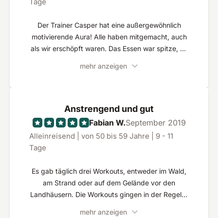
Tage
zählt der Wille und das Durchhaltevermögen.
Der Trainer Casper hat eine außergewöhnlich
motivierende Aura! Alle haben mitgemacht, auch
als wir erschöpft waren. Das Essen war spitze, es
hat mir viele Impulse gegeben mein Ernährung
mehr anzeigen
langfristig zu ändern.
Anstrengend und gut
Fabian W.
September 2019
Alleinreisend | von 50 bis 59 Jahre | 9 - 11
Tage
Es gab täglich drei Workouts, entweder im Wald,
am Strand oder auf dem Gelände vor den
Landhäusern. Die Workouts gingen in der Regel 2
Stunden. Relativ trainiert war es trotzdem
mehr anzeigen
mitunter sehr anstrengend, hat mir persöhnlich