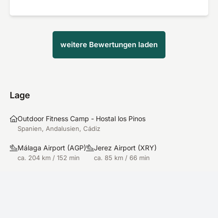
aber viele Impulse gegeben, von den Übungen
her und natürlich vom Essen. Ich habe in den 10
Tagen fast 3 Kilo abgenommen. Der Körper ist
weitere Bewertungen laden
durchtrainiert. Das Wetter beständig und warm.
Das ganze Konzept ist gut durchdacht und
Caspar vollbringt allein eine Meisterleistung. Die
Reise war gut organisiert und alle Fragen wurden
vorher beantwortet. Kann ich nur
Lage
weiterempfehlen.
Outdoor Fitness Camp - Hostal los Pinos
Spanien, Andalusien, Cádiz
Málaga Airport
(
AGP
)
Jerez Airport
(
XRY
)
ca. 204 km / 152 min
ca. 85 km / 66 min