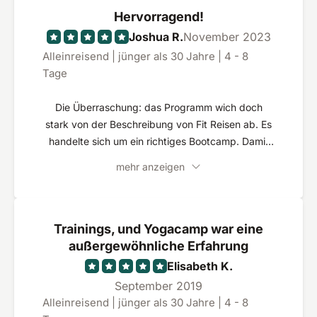
Hervorragend!
Joshua R.
November 2023
Alleinreisend | jünger als 30 Jahre | 4 - 8
Tage
Die Überraschung: das Programm wich doch
stark von der Beschreibung von Fit Reisen ab. Es
handelte sich um ein richtiges Bootcamp. Damit
hatte ich nicht gerechnet. ABER... Mir persönlich
mehr anzeigen
hat das seeehr gut gefallen. Ich werde mit
Sicherheit dahin zurückkehren. Obschon das
Programm anstrengend war, gingen alle
Teilnehmenden freiwillig (!) an ihre Grenzen. Dabei
Trainings, und Yogacamp war eine
muss betont werden, dass der Trainer Casper
außergewöhnliche Erfahrung
jeden sehr individuell behandelt. So kann m. M. n.
Elisabeth K.
ein junger, athletischer Erwachsener genauso viel
September 2019
Spaß haben und gefordert werden, wie ein
Alleinreisend | jünger als 30 Jahre | 4 - 8
weniger fitter Rentner im Alter von Anfang 60. Es