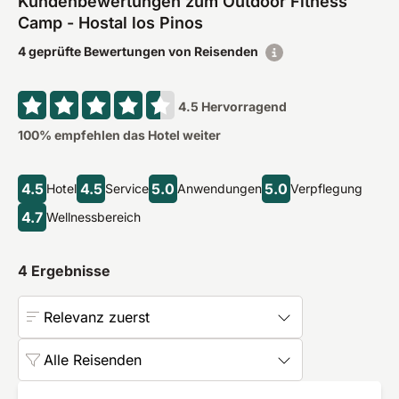
Kundenbewertungen zum Outdoor Fitness
Camp - Hostal los Pinos
4 geprüfte Bewertungen von Reisenden
4.5
Hervorragend
100
% empfehlen das Hotel weiter
4.5
4.5
5.0
5.0
Hotel
Service
Anwendungen
Verpflegung
4.7
Wellnessbereich
4
Ergebnisse
Relevanz zuerst
Alle Reisenden