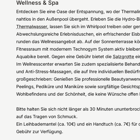
Wellness & Spa
Entdecken Sie eine Oase der Entspannung, wo der Thermal
nahtlos in den Außenpool übergeht. Erleben Sie die Hydro
Thermalwasser
, lassen Sie sich im Whirlpool treiben oder g
Abwechslungsreiche Erlebnisduschen, ein erfrischender Eisb
runden das Wellnessangebot ab. Auf der Sonnenterrasse kön
Fitnessraum mit modernem Technogym System aktiv bleiben.
Aquabike bereit. Gegen eine Gebühr bietet die
Salzgrotte
ei
Im Wellnesscenter erwarten Sie zudem spezialisierte Behan
und Anti-Stress-Massagen, die auf Ihre individuellen Bedürf
großgeschrieben: Genießen Sie professionelle Beautyanwe
Peelings, Pediküre und Maniküre sowie sorgfältige Gesichtsp
Wohlbefindens und der Schönheit, die keine Wünsche offen l
Bitte halten Sie sich nicht länger als 30 Minuten ununterbr
auf das Tragen von Schmuck.
Ein Leihbademantel (ca. 10€) und ein Handtuch (ca. 7€) fü
Gebühr zur Verfügung.