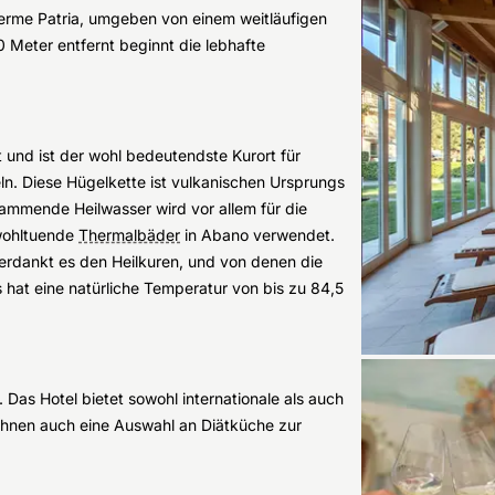
erme Patria, umgeben von einem weitläufigen
 Meter entfernt beginnt die lebhafte
 und ist der wohl bedeutendste Kurort für
n. Diese Hügelkette ist vulkanischen Ursprungs
tammende Heilwasser wird vor allem für die
wohltuende
Thermalbäder
in Abano verwendet.
erdankt es den Heilkuren, und von denen die
s hat eine natürliche Temperatur von bis zu 84,5
. Das Hotel bietet sowohl internationale als auch
Ihnen auch eine Auswahl an Diätküche zur