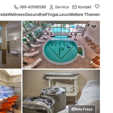
069 40588588
Service
Kontakt
veda
Wellness
Gesundheit
Yoga
Luxus
Weitere Themen
Alle Fotos