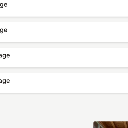
age
age
tage
tage