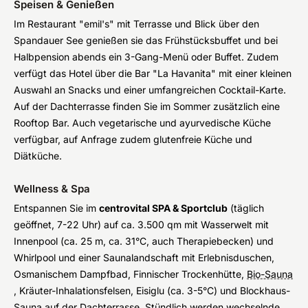
Speisen & Genießen
Im Restaurant "emil's" mit Terrasse und Blick über den
Spandauer See genießen sie das Frühstücksbuffet und bei
Halbpension abends ein 3-Gang-Menü oder Buffet. Zudem
verfügt das Hotel über die Bar "La Havanita" mit einer kleinen
Auswahl an Snacks und einer umfangreichen Cocktail-Karte.
Auf der Dachterrasse finden Sie im Sommer zusätzlich eine
Rooftop Bar. Auch vegetarische und ayurvedische Küche
verfügbar, auf Anfrage zudem glutenfreie Küche und
Diätküche.
Wellness & Spa
Entspannen Sie im
centrovital SPA & Sportclub
(täglich
geöffnet, 7-22 Uhr) auf ca. 3.500 qm mit Wasserwelt mit
Innenpool (ca. 25 m, ca. 31°C, auch Therapiebecken) und
Whirlpool und einer Saunalandschaft mit Erlebnisduschen,
Osmanischem Dampfbad, Finnischer Trockenhütte,
Bio-Sauna
, Kräuter-Inhalationsfelsen, Eisiglu (ca. 3-5°C) und Blockhaus-
Sauna auf der Dachterrasse. Stündlich werden wechselnde