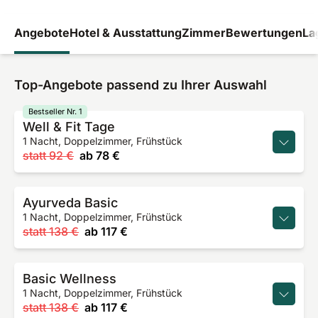
Angebote
Hotel & Ausstattung
Zimmer
Bewertungen
La
Top-Angebote passend zu Ihrer Auswahl
Bestseller Nr. 1
Well & Fit Tage
1 Nacht, Doppelzimmer, Frühstück
statt
92 €
ab
78 €
Ayurveda Basic
1 Nacht, Doppelzimmer, Frühstück
statt
138 €
ab
117 €
Basic Wellness
1 Nacht, Doppelzimmer, Frühstück
statt
138 €
ab
117 €