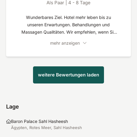
Als Paar | 4 - 8 Tage
Wunderbares Ziel. Hotel mehr leben bis zu
unseren Erwartungen. Behandlungen und
Massagen Qualitäten. Wir empfehlen, wenn Sie
eine echte Erholung benötigen. Kleines Problem
mehr anzeigen
aber bei der Ankunft, das Spa spaDream des
Hotels wußte nicht, und war nicht bekannt, den
Vertrag zwischen dem Hotel und spaDream. Das
verhindert nicht, mich noch zu ⭐️⭐️⭐️⭐️⭐️ 5 Sternen
weitere Bewertungen laden
Lage
Baron Palace Sahl Hasheesh
Ägypten, Rotes Meer, Sahl Hasheesh