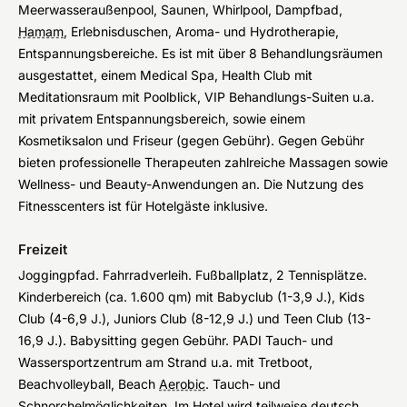
Meerwasseraußenpool, Saunen, Whirlpool, Dampfbad,
Hamam
, Erlebnisduschen, Aroma- und Hydrotherapie,
Entspannungsbereiche. Es ist mit über 8 Behandlungsräumen
ausgestattet, einem Medical Spa, Health Club mit
Meditationsraum mit Poolblick, VIP Behandlungs-Suiten u.a.
mit privatem Entspannungsbereich, sowie einem
Kosmetiksalon und Friseur (gegen Gebühr). Gegen Gebühr
bieten professionelle Therapeuten zahlreiche Massagen sowie
Wellness- und Beauty-Anwendungen an. Die Nutzung des
Fitnesscenters ist für Hotelgäste inklusive.
Freizeit
Joggingpfad. Fahrradverleih. Fußballplatz, 2 Tennisplätze.
Kinderbereich (ca. 1.600 qm) mit Babyclub (1-3,9 J.), Kids
Club (4-6,9 J.), Juniors Club (8-12,9 J.) und Teen Club (13-
16,9 J.). Babysitting gegen Gebühr. PADI Tauch- und
Wassersportzentrum am Strand u.a. mit Tretboot,
Beachvolleyball, Beach
Aerobic
. Tauch- und
Schnorchelmöglichkeiten. Im Hotel wird teilweise deutsch