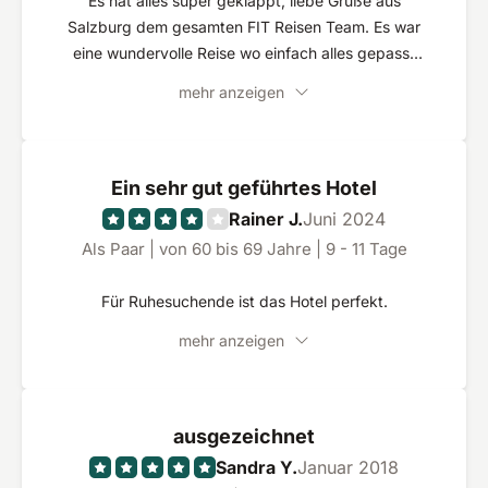
Es hat alles super geklappt, liebe Grüße aus
Salzburg dem gesamten FIT Reisen Team. Es war
eine wundervolle Reise wo einfach alles gepasst
hat. Besonders zu erwähnen war unser
mehr anzeigen
Einzeltransfer vom Flughafen und retour. Wir
würden sofort wieder über FIT Reisen buchen. Wir
wünschen Euch eine frohe und besinnliche
Weihnachtszeit. LG Günter und Christine
Ein sehr gut geführtes Hotel
Rainer J.
Juni 2024
Als Paar | von 60 bis 69 Jahre | 9 - 11 Tage
Für Ruhesuchende ist das Hotel perfekt.
mehr anzeigen
ausgezeichnet
Sandra Y.
Januar 2018