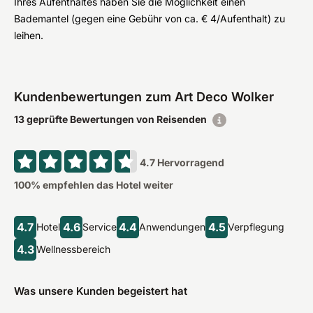
Ihres Aufenthaltes haben Sie die Möglichkeit einen
Bademantel (gegen eine Gebühr von ca. € 4/Aufenthalt) zu
leihen.
Kundenbewertungen zum Art Deco Wolker
13 geprüfte Bewertungen von Reisenden
4.7
Hervorragend
100
% empfehlen das Hotel weiter
4.7
4.6
4.4
4.5
Hotel
Service
Anwendungen
Verpflegung
4.3
Wellnessbereich
Was unsere Kunden begeistert hat