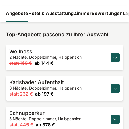
Angebote
Hotel & Ausstattung
Zimmer
Bewertungen
La
Top-Angebote passend zu Ihrer Auswahl
Wellness
2 Nächte, Doppelzimmer, Halbpension
statt
169 €
ab
144 €
Karlsbader Aufenthalt
3 Nächte, Doppelzimmer, Halbpension
statt
232 €
ab
197 €
Schnupperkur
5 Nächte, Doppelzimmer, Halbpension
statt
445 €
ab
378 €