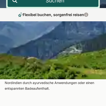
Suchen
Flexibel buchen, sorgenfrei reisen
Rundreise durch Nordindien: Das Land in all
seinen Facetten kennenlernen
Tauchen Sie ein in die einzigartige Kultur Nordindiens und
entdecken Sie die Highlights des Goldenen Dreiecks, allen
voran das weltberühmte Taj Mahal. Auch Städte wie Delhi,
Agra oder Jaipur sowie der Himalaya, das „Dach der Welt“,
werden Sie begeistern. Abgerundet wird Ihre Rundreise durch
Nordindien durch ayurvedische Anwendungen oder einen
entspannten Badeaufenthalt.