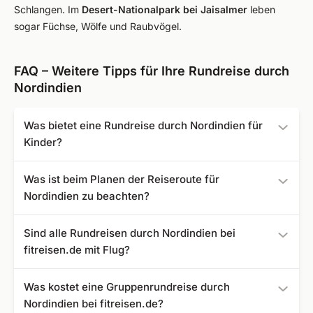
Schlangen. Im
Desert-Nationalpark bei Jaisalmer
leben
sogar Füchse, Wölfe und Raubvögel.
FAQ – Weitere Tipps für Ihre Rundreise durch
Nordindien
Was bietet eine Rundreise durch Nordindien für
Kinder?
Kinder und Jugendliche sind von den majestätischen
Was ist beim Planen der Reiseroute für
Bauwerken wie dem Taj Mahal genauso beeindruckt wie
Nordindien zu beachten?
Erwachsene. Das bunte Treiben, die frei laufenden Kühe
oder eine Tigersafari im Nationalpark Ranthambore mit
Für die Einreise in Indien benötigen Sie ein Visum, das Sie
Sind alle Rundreisen durch Nordindien bei
vielen weiteren Tierarten lassen Kinderaugen staunen.
rechtzeitig elektronisch beantragen sollten. Als Urlauber
fitreisen.de mit Flug?
dürfen Sie damit 90 Tage am Stück in Indien bleiben. Zu
empfehlen sind auch Schutzimpfungen, die je nach
Die Rundreisen durch Nordindien sind als günstige
Was kostet eine Gruppenrundreise durch
Aufenthaltsdauer und Region variieren. Ein Arzt kann Sie
Reisepakete ohne Flug gestaltet. Wenn Sie den Flug über
Nordindien bei fitreisen.de?
dazu beraten. Ein weiterer Tipp, der bei der Planung der
Fit Reisen buchen wollen, geben Sie diesen Wunsch bei