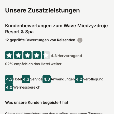
Unsere Zusatzleistungen
Kundenbewertungen zum Wave Miedzyzdroje
Resort & Spa
12 geprüfte Bewertungen von Reisenden
4.3
Hervorragend
92
% empfehlen das Hotel weiter
4.3
4.3
4.3
4.2
Hotel
Service
Anwendungen
Verpflegung
4.0
Wellnessbereich
Was unsere Kunden begeistert hat
Gäste sind begeistert von den großen, modernen Zimmern