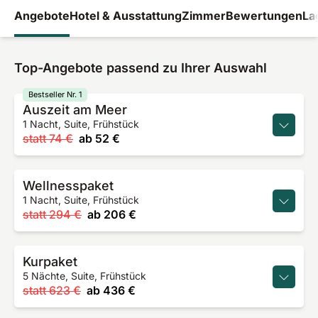
Angebote
Hotel & Ausstattung
Zimmer
Bewertungen
La
Top-Angebote passend zu Ihrer Auswahl
Bestseller Nr. 1
Auszeit am Meer
1 Nacht, Suite, Frühstück
statt
74 €
ab
52 €
Wellnesspaket
1 Nacht, Suite, Frühstück
statt
294 €
ab
206 €
Kurpaket
5 Nächte, Suite, Frühstück
statt
623 €
ab
436 €