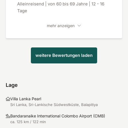
wurden individuell auf meine Wünsche
Alleinreisend | von 60 bis 69 Jahre | 12 - 16
abgestimmt. Besonders positiv empfand ich, dass
Tage
die Ärztinnen jederzeit ansprechbar waren und
schnell sowie kompetent auf spezielle Anliegen
mehr anzeigen
reagierten. Ein großes Lob gilt auch der Küche:
Die ayurvedischen Mahlzeiten waren nicht nur
gesund, sondern auch geschmacklich
hervorragend. Zusammenfassend: Eine rundum
weitere Bewertungen laden
wunderbare Erfahrung mit außergewöhnlich
hohem Erholungs- und Entspannungsfaktor.
Absolut empfehlenswert!
Lage
Villa Lanka Pearl
Sri Lanka, Sri-Lankische Südwestküste, Balapitiya
Bandaranaike International Colombo Airport
(
CMB
)
ca. 125 km / 122 min