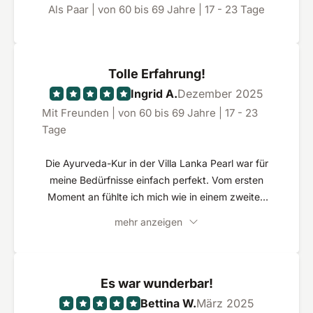
Als Paar | von 60 bis 69 Jahre | 17 - 23 Tage
Tolle Erfahrung!
Ingrid A.
Dezember 2025
Mit Freunden | von 60 bis 69 Jahre | 17 - 23
Tage
Die Ayurveda-Kur in der Villa Lanka Pearl war für
meine Bedürfnisse einfach perfekt. Vom ersten
Moment an fühlte ich mich wie in einem zweiten
Zuhause. Das Resort liegt wunderschön
mehr anzeigen
eingebettet in einen gepflegten Garten und strahlt
eine besondere Ruhe aus. Mein Zimmer war sehr
geräumig, mit einem großen Bad und einer
eigenen Terrasse – ideal zum Entspannen. Die
Es war wunderbar!
Anwendungen waren äußerst professionell und
Bettina W.
März 2025