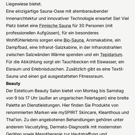
Liegewiese bietet.
Eine einzigartige Sauna-Oase mit atemberaubender
Innenarchtektur und innovativer Technologie erwartet Sie! Viel
Platz bietet eine
Finnische Sauna
für 30 Personen (mit
professionellen Aufgüssen), für ein besonderes
Wohlfühlerlebnis sorgen eine
Bio-Sauna
, Aromakabine, ein
Dampfbad, eine Infrarot-Salzkabine, in der Infrarotstrahlen
zwischen Salzwänden Wärme spenden und ein
Tepidarium
.
Für die Abkühlung sorgt ein Tauchbecken mit Eiswasser, ein
Eisraum und Erlebnisduschen. Zusätzlich gibt es eine Textil-
Sauna und einen gut ausgestatteten Fitnessraum.
Beauty
Der Esteticum Beauty Salon bietet von Montag bis Samstag
von 9 bis 17 Uhr (außer an ungarischen Feiertagen) eine breite
Palette an Dienstleistungen. Hier finden Sie Produkte von
renommierten Marken wie mySPIRIT Skincare, Kleanthous und
Thal'ion. Zu den angebotenen Behandlungen gehören unter
anderem Vacustyling, Dermato-Diagnostik mit modernsten
Geräten sowie
Mesotherapie
zur Hautstraffung und