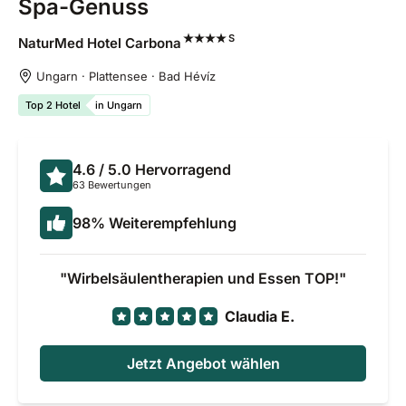
Spa-Genuss
S
NaturMed Hotel
Carbona
Ungarn · Plattensee · Bad Hévíz
Top 2 Hotel
in Ungarn
4.6
/ 5.0
Hervorragend
63 Bewertungen
98
%
Weiterempfehlung
Wirbelsäulentherapien und Essen TOP!
Claudia E.
Jetzt Angebot wählen