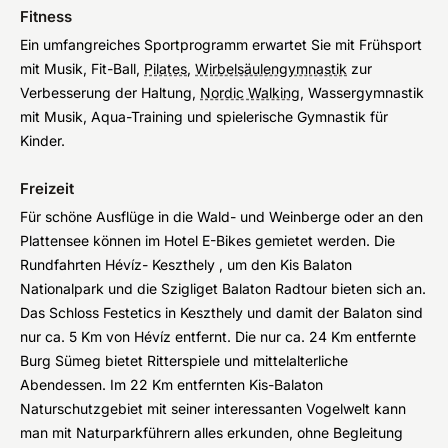
Fitness
Ein umfangreiches Sportprogramm erwartet Sie mit Frühsport
mit Musik, Fit-Ball,
Pilates
,
Wirbelsäulengymnastik
zur
Verbesserung der Haltung,
Nordic Walking
, Wassergymnastik
mit Musik, Aqua-Training und spielerische Gymnastik für
Kinder.
Freizeit
Für schöne Ausflüge in die Wald- und Weinberge oder an den
Plattensee können im Hotel E-Bikes gemietet werden. Die
Rundfahrten Hévíz- Keszthely , um den Kis Balaton
Nationalpark und die Szigliget Balaton Radtour bieten sich an.
Das Schloss Festetics in Keszthely und damit der Balaton sind
nur ca. 5 Km von Hévíz entfernt. Die nur ca. 24 Km entfernte
Burg Sümeg bietet Ritterspiele und mittelalterliche
Abendessen. Im 22 Km entfernten Kis-Balaton
Naturschutzgebiet mit seiner interessanten Vogelwelt kann
man mit Naturparkführern alles erkunden, ohne Begleitung