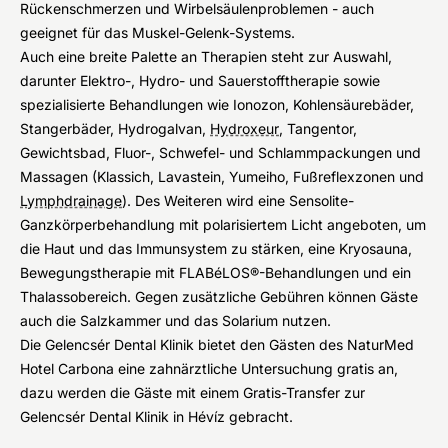
Rückenschmerzen und Wirbelsäulenproblemen - auch
geeignet für das Muskel-Gelenk-Systems.
Auch eine breite Palette an Therapien steht zur Auswahl,
darunter Elektro-, Hydro- und Sauerstofftherapie sowie
spezialisierte Behandlungen wie Ionozon, Kohlensäurebäder,
Stangerbäder, Hydrogalvan,
Hydroxeur
, Tangentor,
Gewichtsbad, Fluor-, Schwefel- und Schlammpackungen und
Massagen (Klassich, Lavastein, Yumeiho, Fußreflexzonen und
Lymphdrainage
). Des Weiteren wird eine Sensolite-
Ganzkörperbehandlung mit polarisiertem Licht angeboten, um
die Haut und das Immunsystem zu stärken, eine Kryosauna,
Bewegungstherapie mit FLABéLOS®-Behandlungen und ein
Thalassobereich. Gegen zusätzliche Gebühren können Gäste
auch die Salzkammer und das Solarium nutzen.
Die Gelencsér Dental Klinik bietet den Gästen des NaturMed
Hotel Carbona eine zahnärztliche Untersuchung gratis an,
dazu werden die Gäste mit einem Gratis-Transfer zur
Gelencsér Dental Klinik in Hévíz gebracht.