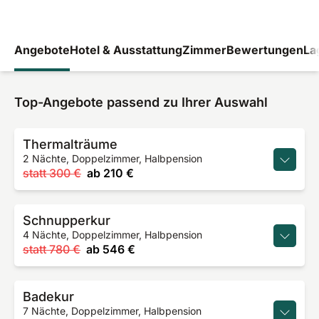
Angebote
Hotel & Ausstattung
Zimmer
Bewertungen
La
Top-Angebote passend zu Ihrer Auswahl
Thermalträume
2 Nächte, Doppelzimmer, Halbpension
statt
300 €
ab
210 €
Schnupperkur
4 Nächte, Doppelzimmer, Halbpension
statt
780 €
ab
546 €
Badekur
7 Nächte, Doppelzimmer, Halbpension