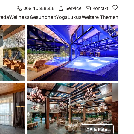
069 40588588
Service
Kontakt
veda
Wellness
Gesundheit
Yoga
Luxus
Weitere Themen
Alle Fotos