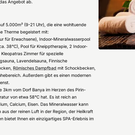
 das Angebot ab.
uf 5.000m² (9-21 Uhr), die eine wohltuende
e Therme begeistert mit:
ur für Erwachsene), Indoor-Mineralwasserpool
a. 38°C), Pool für Kneipptherapie, 2 Indoor-
Kleopatras Zimmer für spezielle
igsauna, Lavendelsauna, Finnische
ecken,
Römisches Dampfbad
mit Schockbecken,
Ruhebereich. Außerdem gibt es einen modernen
enst.
ie 3km vom Dorf Banya im Herzen des Pirin-
tur von etwa 58°C hat. Es ist reich an
rium, Calcium, Eisen. Das Mineralwasser kann
us der reinen Luft in der Region, der Heilkraft
bietet Ihnen ein einzigartiges SPA-Erlebnis im