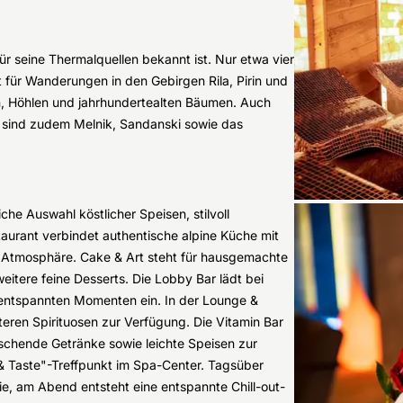
für seine Thermalquellen bekannt ist. Nur etwa vier
t für Wanderungen in den Gebirgen Rila, Pirin und
n, Höhlen und jahrhundertealten Bäumen. Auch
 sind zudem Melnik, Sandanski sowie das
he Auswahl köstlicher Speisen, stilvoll
taurant verbindet authentische alpine Küche mit
r Atmosphäre. Cake & Art steht für hausgemachte
itere feine Desserts. Die Lobby Bar lädt bei
entspannten Momenten ein. In der Lounge &
eren Spirituosen zur Verfügung. Die Vitamin Bar
ischende Getränke sowie leichte Speisen zur
 & Taste"-Treffpunkt im Spa-Center. Tagsüber
e, am Abend entsteht eine entspannte Chill-out-