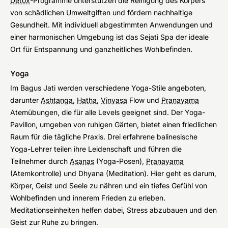
Detox
-Programme unterstützen die Reinigung des Körpers
von schädlichen Umweltgiften und fördern nachhaltige
Gesundheit. Mit individuell abgestimmten Anwendungen und
einer harmonischen Umgebung ist das Sejati Spa der ideale
Ort für Entspannung und ganzheitliches Wohlbefinden.
Yoga
Im Bagus Jati werden verschiedene Yoga-Stile angeboten,
darunter
Ashtanga
,
Hatha
,
Vinyasa
Flow und
Pranayama
Atemübungen, die für alle Levels geeignet sind. Der Yoga-
Pavillon, umgeben von ruhigen Gärten, bietet einen friedlichen
Raum für die tägliche Praxis. Drei erfahrene balinesische
Yoga-Lehrer teilen ihre Leidenschaft und führen die
Teilnehmer durch
Asanas
(Yoga-Posen),
Pranayama
(Atemkontrolle) und Dhyana (Meditation). Hier geht es darum,
Körper, Geist und Seele zu nähren und ein tiefes Gefühl von
Wohlbefinden und innerem Frieden zu erleben.
Meditationseinheiten helfen dabei, Stress abzubauen und den
Geist zur Ruhe zu bringen.