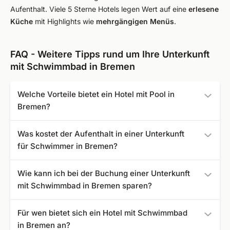
Aufenthalt. Viele 5 Sterne Hotels legen Wert auf eine
erlesene
Küche
mit Highlights wie
mehrgängigen Menüs
.
FAQ - Weitere Tipps rund um Ihre Unterkunft
mit Schwimmbad in Bremen
Welche Vorteile bietet ein Hotel mit Pool in
Bremen?
In einer Unterkunft mit Schwimmbad in Bremen
Was kostet der Aufenthalt in einer Unterkunft
kombinieren Sie einen Wellnessurlaub in einem
für Schwimmer in Bremen?
komfortablen Hotel mit einer interessanten Städtereise.
Ihren Urlaub im Hotel mit Pool in Bremen buchen Sie bei
Wie kann ich bei der Buchung einer Unterkunft
uns ab günstigen {minPrice}.
mit Schwimmbad in Bremen sparen?
Wer Last Minute bucht, kann oft richtig günstig in den
Für wen bietet sich ein Hotel mit Schwimmbad
Urlaub starten. Ebenso lohnt ein Blick auf
in Bremen an?
Frühbucherangebote.