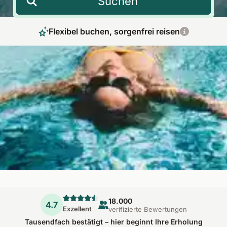
Suchen
Flexibel buchen, sorgenfrei reisen
Ihre Auszeit in einem Hotel mit Pool in Bremen
Freuen Sie sich auf eine entspannte Auszeit in einem Hotel mit
Pool in Bremen. Die Hansestadt ist mit ihrer romantischen
Altstadt und einer vielfältigen Museumslandschaft ein tolles
Ziel für eine Städtereise. In einer Unterkunft mit Schwimmbad
in Bremen kombinieren Sie Stadterleben mit
Wohlfühlmomenten.
18.000
4.7
Exzellent
verifizierte Bewertungen
Tausendfach bestätigt – hier beginnt Ihre Erholung