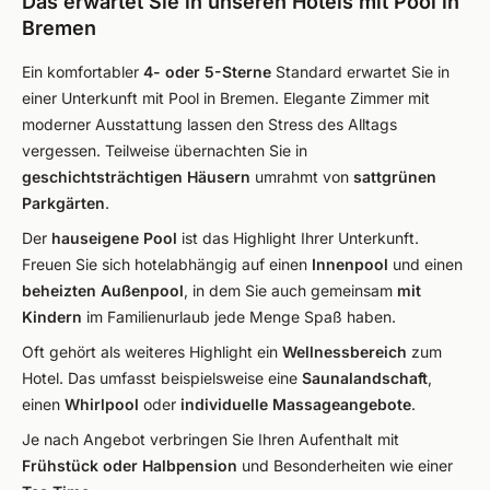
Das erwartet Sie in unseren Hotels mit Pool in
Bremen
Ein komfortabler
4- oder 5-Sterne
Standard erwartet Sie in
einer Unterkunft mit Pool in Bremen. Elegante Zimmer mit
moderner Ausstattung lassen den Stress des Alltags
vergessen. Teilweise übernachten Sie in
geschichtsträchtigen Häusern
umrahmt von
sattgrünen
Parkgärten
.
Der
hauseigene Pool
ist das Highlight Ihrer Unterkunft.
Freuen Sie sich hotelabhängig auf einen
Innenpool
und einen
beheizten Außenpool
, in dem Sie auch gemeinsam
mit
Kindern
im Familienurlaub jede Menge Spaß haben.
Oft gehört als weiteres Highlight ein
Wellnessbereich
zum
Hotel. Das umfasst beispielsweise eine
Saunalandschaft
,
einen
Whirlpool
oder
individuelle Massageangebote
.
Je nach Angebot verbringen Sie Ihren Aufenthalt mit
Frühstück oder Halbpension
und Besonderheiten wie einer