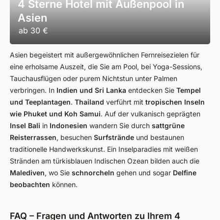
4 Sterne Hotel mit Außenpool in
Asien
ab
30 €
Asien begeistert mit außergewöhnlichen Fernreisezielen für
eine erholsame Auszeit, die Sie am Pool, bei Yoga-Sessions,
Tauchausflügen oder purem Nichtstun unter Palmen
verbringen. In
Indien und Sri Lanka
entdecken Sie
Tempel
und Teeplantagen
.
Thailand
verführt mit
tropischen Inseln
wie Phuket und Koh Samui
. Auf der vulkanisch geprägten
Insel Bali
in
Indonesien
wandern Sie durch
sattgrüne
Reisterrassen
, besuchen
Surfstrände
und bestaunen
traditionelle Handwerkskunst. Ein Inselparadies mit weißen
Stränden am türkisblauen Indischen Ozean bilden auch die
Malediven
, wo Sie
schnorcheln
gehen und sogar
Delfine
beobachten
können.
FAQ – Fragen und Antworten zu Ihrem 4