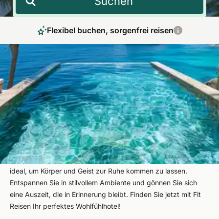
Suchen
Flexibel buchen, sorgenfrei reisen
4 Sterne Hotel mit Außenpool –
Wellnessurlaub mit Blick ins Grüne
Mit Fit Reisen erleben Sie einen Wellnessurlaub, der alle Sinne
anspricht: In einem 4 Sterne Hotel mit Außenpool genießen
Sie die wohltuende Kombination aus Wasser, Wald und
Genuss. Während Sie entspannt Ihre Bahnen unter freiem
Himmel ziehen, eröffnet sich Ihnen ein weiter Blick ins Grüne –
ideal, um Körper und Geist zur Ruhe kommen zu lassen.
Entspannen Sie in stilvollem Ambiente und gönnen Sie sich
eine Auszeit, die in Erinnerung bleibt. Finden Sie jetzt mit Fit
Reisen Ihr perfektes Wohlfühlhotel!