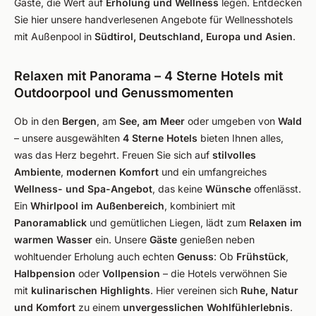
Gäste, die Wert auf
Erholung und Wellness
legen. Entdecken
Sie hier unsere handverlesenen Angebote für Wellnesshotels
mit Außenpool in
Südtirol, Deutschland, Europa und Asien
.
Relaxen mit Panorama – 4 Sterne Hotels mit
Outdoorpool und Genussmomenten
Ob in den
Bergen
, am
See, am Meer
oder umgeben von
Wald
– unsere ausgewählten
4 Sterne Hotels
bieten Ihnen alles,
was das Herz begehrt. Freuen Sie sich auf
stilvolles
Ambiente
,
modernen Komfort
und ein umfangreiches
Wellness- und Spa-Angebot
, das keine
Wünsche
offenlässt.
Ein
Whirlpool im Außenbereich
, kombiniert mit
Panoramablick
und gemütlichen Liegen, lädt zum
Relaxen im
warmen Wasser
ein. Unsere
Gäste
genießen neben
wohltuender Erholung auch echten
Genuss
: Ob
Frühstück
,
Halbpension
oder
Vollpension
– die Hotels verwöhnen Sie
mit
kulinarischen Highlights
. Hier vereinen sich
Ruhe, Natur
und Komfort
zu einem
unvergesslichen Wohlfühlerlebnis
.