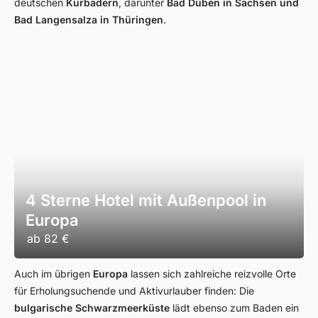
deutschen
Kurbädern
, darunter
Bad Düben in Sachsen und
Bad Langensalza in Thüringen
.
4 Sterne Hotel mit Außenpool in
Europa
ab
82 €
Auch im übrigen
Europa
lassen sich zahlreiche reizvolle Orte
für Erholungsuchende und Aktivurlauber finden: Die
bulgarische Schwarzmeerküste
lädt ebenso zum Baden ein