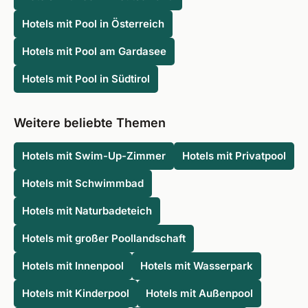
den Tropen mit konstant hohen Temperaturen beschert
Hotels mit Pool in Österreich
die Trockenzeit das passende Wetter für
Outdooraktivitäten.
Hotels mit Pool am Gardasee
Hotels mit Pool in Südtirol
Weitere beliebte Themen
Hotels mit Swim-Up-Zimmer
Hotels mit Privatpool
Hotels mit Schwimmbad
Hotels mit Naturbadeteich
Hotels mit großer Poollandschaft
Hotels mit Innenpool
Hotels mit Wasserpark
Hotels mit Kinderpool
Hotels mit Außenpool