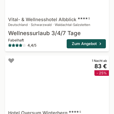
Vital- & Wellnesshotel
Albblick
S
Deutschland
·
Schwarzwald
·
Waldachtal-Salzstetten
Wellnessurlaub 3/4/7 Tage
Fabelhaft
Zum Angebot
4,4
/
5
1 Nacht ab
83 €
- 25%
Hotel Oversum
Winterberg
S