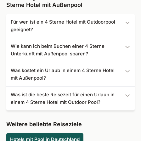
Sterne Hotel mit Außenpool
Für wen ist ein 4 Sterne Hotel mit Outdoorpool
geeignet?
Ein 4 Sterne Hotel mit Outdoorpool eignet sich für Paare,
Wie kann ich beim Buchen einer 4 Sterne
Familien mit Kindern und Alleinreisende, die Wert auf
Unterkunft mit Außenpool sparen?
Komfort und Bademöglichkeiten unter freiem Himmel
legen.
Günstig am Pool entspannen Sie, wenn Sie Ihren Urlaub
Was kostet ein Urlaub in einem 4 Sterne Hotel
frühzeitig buchen, in der Nebensaison verreisen oder
mit Außenpool?
unsere Last-Minute-Angebote nutzen.
Eine 4 Sterne Unterkunft mit Outdoor Pool können Sie bei
Was ist die beste Reisezeit für einen Urlaub in
Fit Reisen bereits ab 31 € buchen.
einem 4 Sterne Hotel mit Outdoor Pool?
Die Badesaison in Deutschland dauert zumeist von
Anfang Juni bis Mitte September, in wärmeren Regionen
Weitere beliebte Reiseziele
Europas von Mai bis Oktober. Ein beheizter Außenpool
sorgt selbstverständlich für ganzjährigen Badespaß. In
Hotels mit Pool in Deutschland