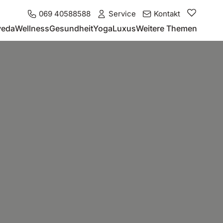
069 40588588
Service
Kontakt
veda
Wellness
Gesundheit
Yoga
Luxus
Weitere Themen