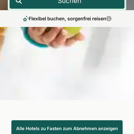
Suchen
Flexibel buchen, sorgenfrei reisen
Langanhaltender Gewichtsverlust durch
Fasten
Mit Fasten zum Abnehmen bringen Sie Körper und
Stoffwechsel sanft in Balance. Fit Reisen bietet begleitete
Programme in zertifizierten Häusern – für gesunden
Gewichtsverlust, innere Klarheit und nachhaltige
Veränderungen ohne Jojo-Effekt.
Alle Hotels zu Fasten zum Abnehmen anzeigen