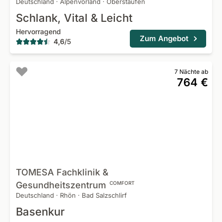
Deutschland
·
Alpenvorland
·
Oberstaufen
Schlank, Vital & Leicht
Hervorragend
Zum Angebot
4,6
/
5
7 Nächte ab
764 €
TOMESA Fachklinik &
Gesundheitszentrum
COMFORT
Deutschland
·
Rhön
·
Bad Salzschlirf
Basenkur