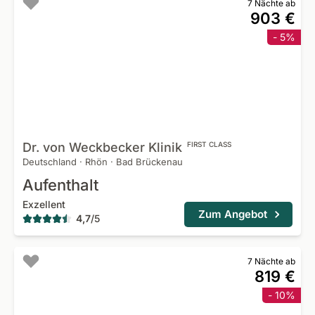
7 Nächte ab
903 €
- 5%
Dr. von Weckbecker
Klinik
FIRST CLASS
Deutschland
·
Rhön
·
Bad Brückenau
Aufenthalt
Exzellent
Zum Angebot
4,7
/
5
7 Nächte ab
819 €
- 10%